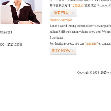
具体交易流程可
“点击这里”
查看或咨询support@
我要购买
>>
Process Overview:
4.cn is a world leading domain escrow service plat
million RMB transaction volume every year. We promi
联系我们
5 workdays.
For detailed process, you can
“visit here”
or contact
QQ：2726103981
BUY NOW
>>
Copyright © 1998 -2025 www