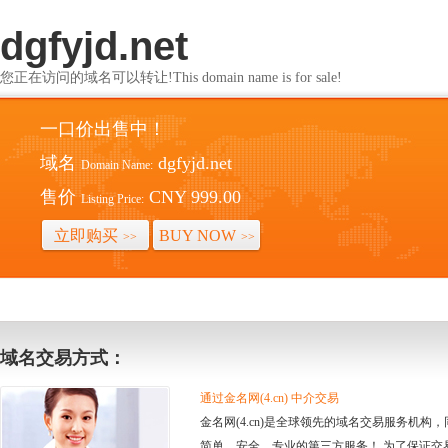
dgfyjd.net
您正在访问的域名可以转让!This domain name is for sale!
一口价出售中！
域名
dgfyjd.net
Domain Name:
售价
CNY 999.00
Listing Price:
立即购买
BUY NOW
>>
>>
域名交易方式：
通过金名网(4.cn) 中介交易
金名网(4.cn)是全球领先的域名交易服务机
简单、安全、专业的第三方服务！ 为了保证交